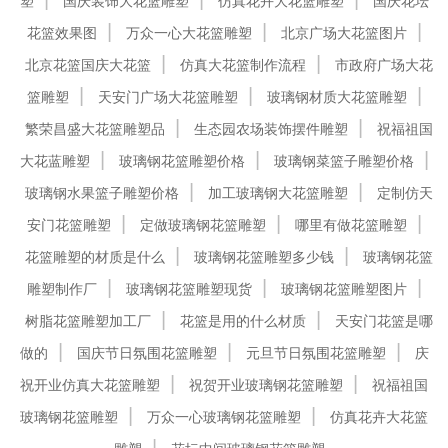
塑
国庆装饰大花篮雕塑
仿真花卉大花篮雕塑
国庆花坛
花篮效果图
万众一心大花篮雕塑
北京广场大花篮图片
北京花篮国庆大花篮
仿真大花篮制作流程
市政府广场大花
篮雕塑
天安门广场大花篮雕塑
玻璃钢材质大花篮雕塑
繁荣昌盛大花篮雕塑品
生态园农场装饰摆件雕塑
祝福祖国
大花蓝雕塑
玻璃钢花篮雕塑价格
玻璃钢菜篮子雕塑价格
玻璃钢水果篮子雕塑价格
加工玻璃钢大花篮雕塑
定制仿天
安门花篮雕塑
定做玻璃钢花篮雕塑
哪里有做花篮雕塑
花篮雕塑的材质是什么
玻璃钢花篮雕塑多少钱
玻璃钢花篮
雕塑制作厂
玻璃钢花篮雕塑现货
玻璃钢花篮雕塑图片
树脂花篮雕塑加工厂
花篮是用的什么材质
天安门花篮是哪
做的
国庆节日氛围花篮雕塑
元旦节日氛围花篮雕塑
庆
祝开业仿真大花篮雕塑
祝贺开业玻璃钢花篮雕塑
祝福祖国
玻璃钢花篮雕塑
万众一心玻璃钢花篮雕塑
仿真花卉大花篮