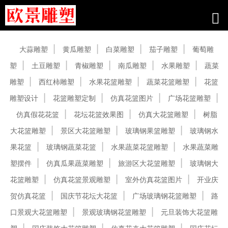
产品中心
大蒜雕塑
黄瓜雕塑
白菜雕塑
茄子雕塑
葡萄雕
塑
土豆雕塑
青椒雕塑
南瓜雕塑
水果雕塑
蔬菜
雕塑
西红柿雕塑
水果花篮雕塑
蔬菜花篮雕塑
花篮
雕塑设计
花篮雕塑定制
仿真花篮图片
广场花篮雕塑
仿真假花花篮
花坛花篮效果图
仿真大花篮雕塑
树脂
大花篮雕塑
景区大花篮雕塑
玻璃钢果篮雕塑
玻璃钢水
果花篮
玻璃钢蔬菜花篮
水果蔬菜花篮雕塑
水果蔬菜雕
塑摆件
仿真瓜果蔬菜雕塑
旅游区大花篮雕塑
玻璃钢大
花篮雕塑
仿真花篮景观雕塑
室外仿真花篮图片
开业庆
贺仿真花篮
国庆节花坛大花篮
广场玻璃钢花篮雕塑
路
口景观大花篮雕塑
景观玻璃钢花篮雕塑
元旦装饰大花篮雕